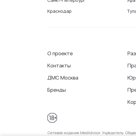
Санкт-Петербург
Уфа
Краснодар
Тул
О проекте
Ра
Контакты
Пр
ДМС Москва
Юр
Бренды
Пр
Ко
Сетевое издание MedAdvisor. Учредитель: Общ