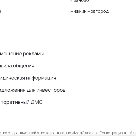
Иваново
а
Нижний Новгород
змещение рекламы
авила общения
идическая информация
едложения для инвесторов
рпоративный ДМС
ество с ограниченной ответственностью «МедЭдвайз». Регистрационный н