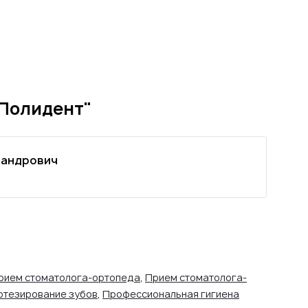
"Полидент"
сандрович
рием стоматолога-ортопеда
,
Прием стоматолога-
отезирование зубов
,
Профессиональная гигиена