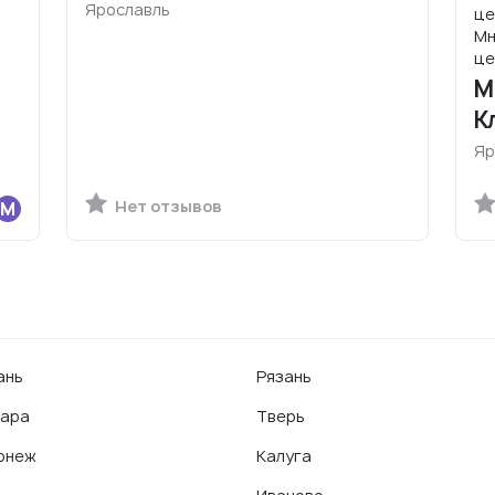
Ярославль
це
Мн
це
М
К
Яр
Нет отзывов
ань
Рязань
ара
Тверь
онеж
Калуга