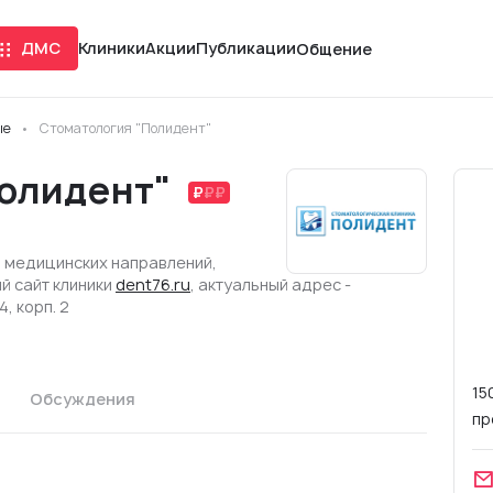
ДМС
Клиники
Акции
Публикации
Общение
ые
Стоматология "Полидент"
Полидент"
5 медицинских направлений,
й сайт клиники
dent76.ru
, актуальный адрес -
, корп. 2
15
Обсуждения
пр