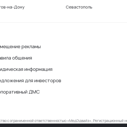
тов-на-Дону
Севастополь
змещение рекламы
авила общения
идическая информация
едложения для инвесторов
рпоративный ДМС
ество с ограниченной ответственностью «МедЭдвайз». Регистрационный н
в сфере связи, информационных технологий и массовых коммуникаций.