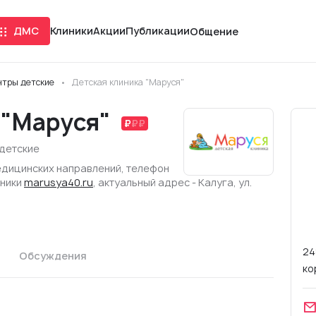
ДМС
Клиники
Акции
Публикации
Общение
тры детские
Детская клиника "Маруся"
 "Маруся"
детские
медицинских направлений, телефон
иники
marusya40.ru
, актуальный адрес - Калуга, ул.
24
Обсуждения
ко