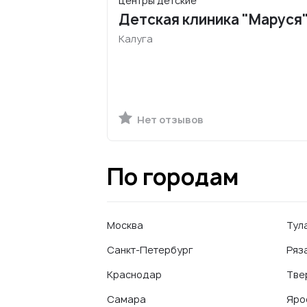
центры детские
Детская клиника "Маруся
Калуга
Нет отзывов
По городам
Москва
Тул
Санкт-Петербург
Ряз
Краснодар
Тве
Самара
Яро