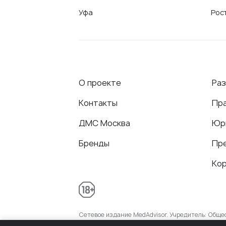
Уфа
Рос
О проекте
Ра
Контакты
Пр
ДМС Москва
Юр
Бренды
Пр
Ко
Сетевое издание MedAdvisor. Учредитель: Общ
присвоенный Федеральной службой по надзору 