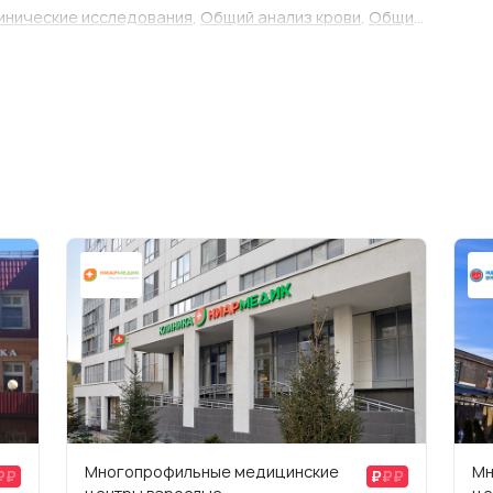
нические исследования
,
Общий анализ крови
,
Общий
ж на дому
,
Определение проходимости евстахиевой
аторно-курортного лечения
,
Оформление
ние лекарственных препаратов
,
Прием детского
колога
,
Прием детского дерматолога
,
Прием
евролога
,
Прием детского оториноларинголога
,
етского психиатра
,
Прием детского психолога
,
Прием
м детского хирурга
,
Прием детского эндокринолога
,
далин
,
Промывание пазух носа и носоглотки
,
сследования
,
СМТ
,
Спирография
,
Суточное
ния (СМАД)
,
Теплотерапия (парафин, озокерит)
,
/ гортани
,
Удаление серных пробок
,
УЗИ мочевого
 и лимфоузлов
,
УЗИ органов малого таза
,
УЗИ печени и
ников
,
УЗИ селезенки
,
УЗИ суставов и
суставов)
,
УЗИ щитовидной железы
,
Ультразвуковое
торирование сердечного ритма
,
рдиография (ЭКГ) на дому
,
Электрофорез
,
Многопрофильные медицинские
Мн