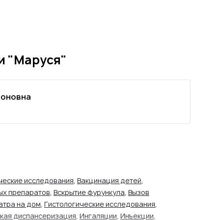
и "Маруся"
тоновна
ческие исследования
,
Вакцинация детей
,
ых препаратов
,
Вскрытие фурункула
,
Вызов
атра на дом
,
Гистологические исследования
,
кая диспансеризация
,
Ингаляции
,
Инъекции
,