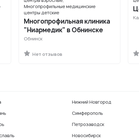
центры взрослые,
це
Многопрофильные медицинские
"
Ц
центры детские
Ка
Многопрофильная клиника
"Ниармедик" в Обнинске
Обнинск
Нет отзывов
а
Нижний Новгород
ань
Симферополь
рь
Петрозаводск
славль
Новосибирск