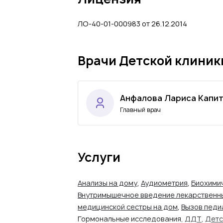
ЛО-40-01-000983 от 26.12.2014
Врачи Детской клиник
Анфалова Лариса Капи
Главный врач
Услуги
Анализы на дому
,
Аудиометрия
,
Биохими
Внутримышечное введение лекарственн
медицинской сестры на дом
,
Вызов педи
Гормональные исследования,
ДДТ
,
Детс