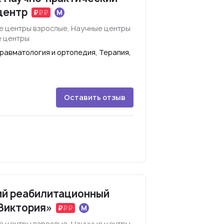
центр
е центры взрослые, Научные центры
е центры
равматология и ортопедия, Терапия,
Оставить отзыв
ий реабилитационный
Виктория»
е центры взрослые, Научные центры