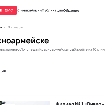
ДМС
Клиники
Акции
Публикации
Общение
ка
Логопедия
сноармейске
направлению Логопедия Красноармейска: выбирайте из 10 клин
ция
Филиал № 1 «Виват»