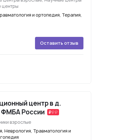
е центры
равматология и ортопедия, Терапия,
Оставить отзыв
ионный центр в д.
 ФМБА России
ники взрослые
я, Неврология, Травматология и
огопедия