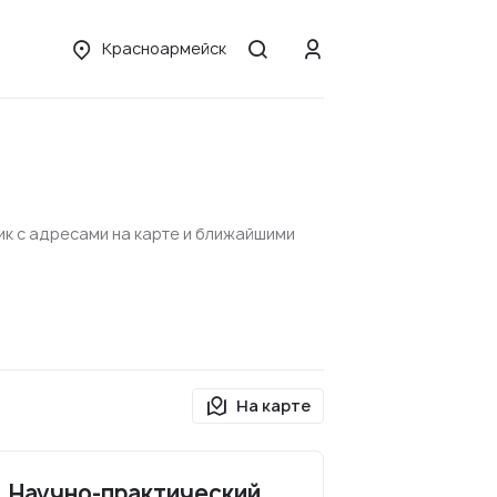
Красноармейск
ик с адресами на карте и ближайшими
На карте
. Научно-практический