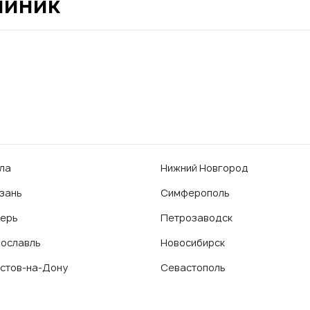
линик
ла
Нижний Новгород
зань
Симферополь
ерь
Петрозаводск
ославль
Новосибирск
стов-на-Дону
Севастополь