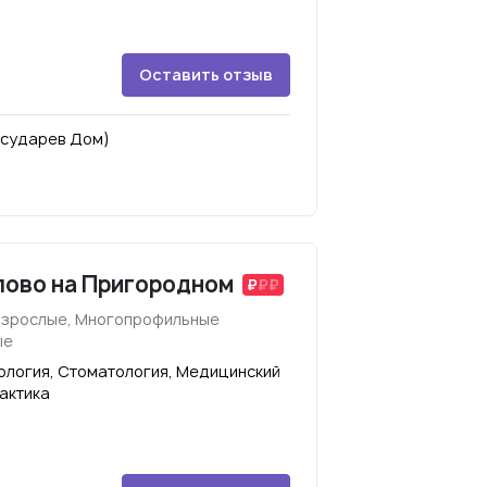
Оставить отзыв
Государев Дом)
лово на Пригородном
взрослые, Многопрофильные
ые
кология, Стоматология, Медицинский
актика