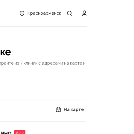
Красноармейск
ске
айте из 7 клиник с адресами на карте и
На карте
жино