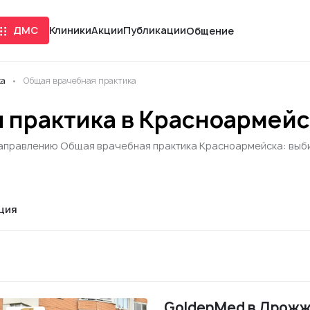
ДМС
Клиники
Акции
Публикации
Общение
ка
Общая врачебная практика
 практика в Красноармей
направлению Общая врачебная практика Красноармейска: выбир
ция
GoldenMed в Дрож