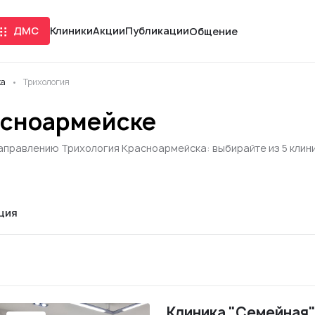
ДМС
Клиники
Акции
Публикации
Общение
ка
Трихология
асноармейске
направлению Трихология Красноармейска: выбирайте из 5 клин
ция
Клиника "Семейная"