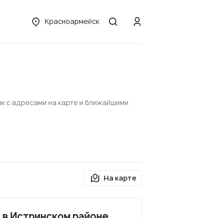
Красноармейск
ик с адресами на карте и ближайшими
На карте
 в Истринском районе