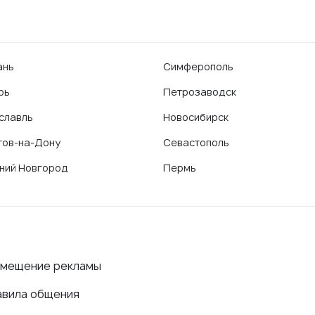
ань
Симферополь
рь
Петрозаводск
славль
Новосибирск
тов-на-Дону
Севастополь
ний Новгород
Пермь
змещение рекламы
авила общения