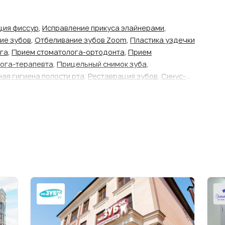
ция фиссур
,
Исправление прикуса элайнерами
,
ие зубов
,
Отбеливание зубов Zoom
,
Пластика уздечки
га
,
Прием стоматолога-ортодонта
,
Прием
ога-терапевта
,
Прицельный снимок зуба
,
ая гигиена полости рта
,
Реставрация зубов
,
Синус-
ние зуба (сложное)
,
Удаление молочного зуба
,