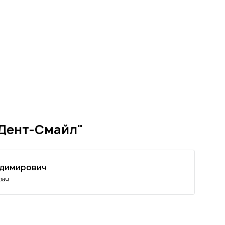
"Дент-Смайл"
адимирович
рач