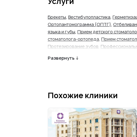
Услуги
Брекеты
,
Вестибулопластика
,
Герметиза
Ортопантомограмма (ОПТГ)
,
Отбеливан
языка и губы
,
Прием детского стоматоло
стоматолога-ортопеда
,
Прием стоматол
Протезирование зубов
,
Профессиональн
лифтинг
,
Удаление зуба (простое)
,
Удале
Развернуть ↓
Фторирование зубов
Похожие клиники