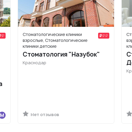
Стоматологические клиники
Ст
взрослые, Стоматологические
вз
клиники детские
кл
Стоматология "Назубок"
С
Д
Краснодар
Кр
а
Нет отзывов