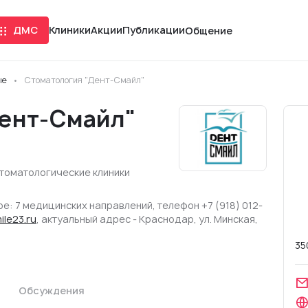
ДМС
Клиники
Акции
Публикации
Общение
ые
Стоматология "Дент-Смайл"
Дент-Смайл"
томатологические клиники
: 7 медицинских направлений, телефон +7 (918) 012-
ile23.ru
, актуальный адрес - Краснодар, ул. Минская,
35
Обсуждения