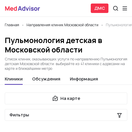
ДМС
Главная
Направления клиник Московской области
Пульмонология
Пульмонология детская в
Московской области
Список клиник, оказывающих услуги по направлению Пульмонология
детская Московской области: выбирайте из 41 клиники с адресами на
карте и ближайшими метро
Клиники
Обсуждения
Информация
На карте
Фильтры