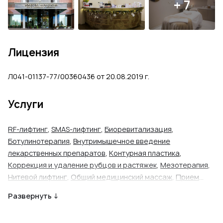
+ 7
Лицензия
Л041-01137-77/00360436 от 20.08.2019 г.
Услуги
RF-лифтинг
,
SMAS-лифтинг
,
Биоревитализация
,
Ботулинотерапия
,
Внутримышечное введение
лекарственных препаратов
,
Контурная пластика
,
Коррекция и удаление рубцов и растяжек
,
Мезотерапия
,
Нитевой лифтинг
,
Общий медицинский массаж
,
Прием
косметолога
,
Прием физиотерапевта
,
Фотоомоложение
Развернуть ↓