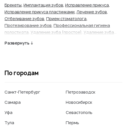
Брекеты
,
Имплантация зубов
,
Исправление прикуса
,
Исправление прикуса пластинками
,
Лечение зубов
,
Отбеливание зубов
,
Прием стоматолога
,
Протезирование зубов
,
Профессиональная гигиена
полости рта
,
Удаление зуба (простое)
,
Удаление зуба
(сложное)
Развернуть ↓
По городам
Санкт-Петербург
Петрозаводск
Самара
Новосибирск
Уфа
Севастополь
Тула
Пермь