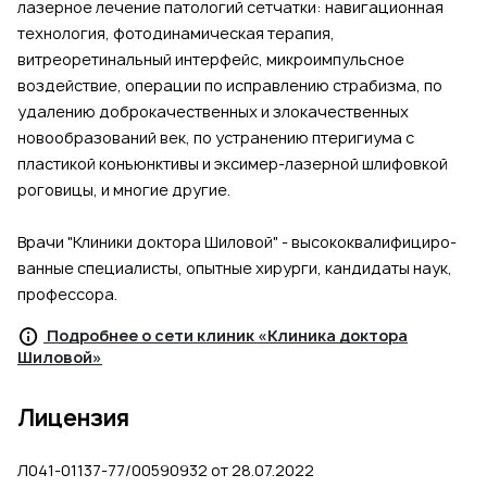
лазерное лечение патологий сетчатки: навигационная
технология, фотодинамическая терапия,
витреоретинальный интерфейс, микроимпульсное
воздействие, операции по исправлению страбизма, по
удалению доброкачественных и злокачественных
новообразований век, по устранению птеригиума с
пластикой конъюнктивы и эксимер-лазерной шлифовкой
роговицы, и многие другие.
Врачи "Клиники доктора Шиловой" - вы­со­коква­ли­фи­ци­ро­
ван­ные специалисты, опытные хи­рур­ги, кан­ди­да­ты на­ук,
про­фес­со­ра.
Подробнее о сети клиник «Клиника доктора
Шиловой»
Лицензия
Л041-01137-77/00590932 от 28.07.2022