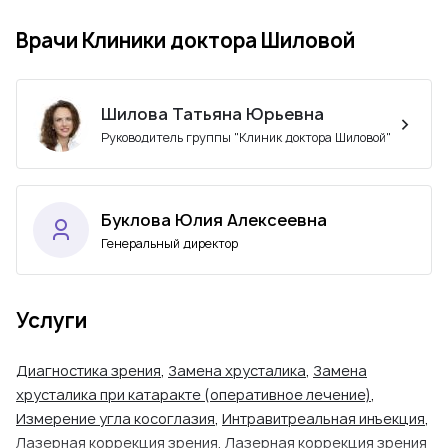
Врачи Клиники доктора Шиловой
Шилова Татьяна Юрьевна
Ру­ко­во­ди­тель груп­пы "Кли­ник док­то­ра Ши­ло­вой"
Буклова Юлия Алексеевна
Генеральный директор
Услуги
Диагностика зрения
,
Замена хрусталика
,
Замена
хрусталика при катаракте (оперативное лечение)
,
Измерение угла косоглазия
,
Интравитреальная инъекция
,
Лазерная коррекция зрения
,
Лазерная коррекция зрения