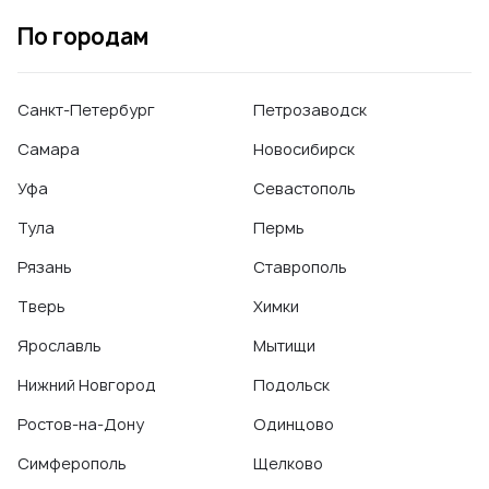
Уход за кожей лица
,
Фотоомоложение
,
Фототерапия
По городам
Санкт-Петербург
Петрозаводск
Самара
Новосибирск
Уфа
Севастополь
Тула
Пермь
Рязань
Ставрополь
Тверь
Химки
Ярославль
Мытищи
Нижний Новгород
Подольск
Ростов-на-Дону
Одинцово
Симферополь
Щелково