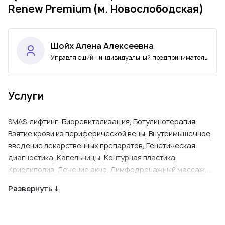
Renew Premium (м. Новослободская)
Шойх Алена Алексеевна
Управляющий - индивидуальный предприниматель
Услуги
SMAS-лифтинг
,
Биоревитализация
,
Ботулинотерапия
,
Взятие крови из периферической вены
,
Внутримышечное
введение лекарственных препаратов
,
Генетическая
диагностика
,
Капельницы
,
Контурная пластика
,
Криолиполиз
,
Лечение акне
,
Лимфодренажный массаж
,
Мезотерапия
,
Мезотерапия кожи головы
,
Неонатальный
Развернуть ↓
скрининг
,
Пилинг кожи
,
Плазмолифтинг
,
Прием
косметолога
,
Прием трихолога
,
Удаление пигментации
,
Удаление сосудистых звездочек
,
Удаление татуировок
,