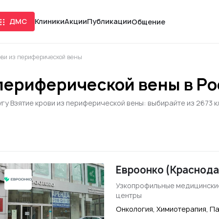
ДМС
Клиники
Акции
Публикации
Общение
ови из периферической вены
 периферической вены в Р
гу Взятие крови из периферической вены: выбирайте из 2673 к
Евроонко (Краснода
Узкопрофильные медицински
центры
Онкология, Химиотерапия, П