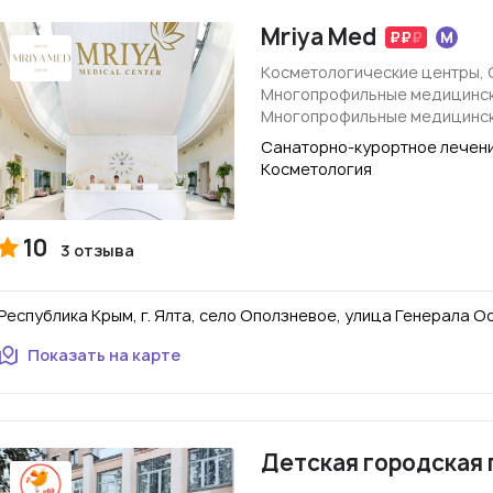
Mriya Med
Косметологические центры, 
Многопрофильные медицинск
Многопрофильные медицинск
Санаторно-курортное лечени
Косметология
10
3 отзыва
Республика Крым, г. Ялта, село Оползневое, улица Генерала О
Показать на карте
Детская городская 