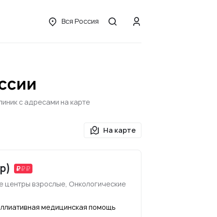
Вся Россия
оссии
линик с адресами на карте
На карте
р)
е центры взрослые, Онкологические
аллиативная медицинская помощь