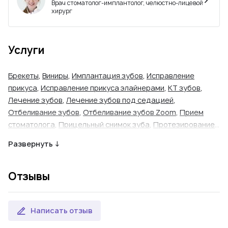
Врач стоматолог-имплантолог, челюстно-лицевой
хирург
Услуги
Брекеты
,
Виниры
,
Имплантация зубов
,
Исправление
прикуса
,
Исправление прикуса элайнерами
,
КТ зубов
,
Лечение зубов
,
Лечение зубов под седацией
,
Отбеливание зубов
,
Отбеливание зубов Zoom
,
Прием
стоматолога
,
Прицельный снимок зуба
,
Протезирование
зубов
,
Профессиональная гигиена полости рта
,
Удаление
Развернуть ↓
зуба (простое)
,
Удаление зуба (сложное)
Отзывы
Написать отзыв