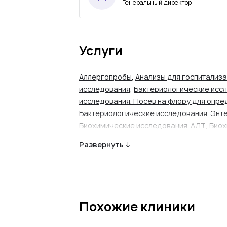
Генеральный директор
Услуги
Аллергопробы
,
Анализы для госпитализ
исследования
,
Бактериологические иссл
исследования. Посев на флору для опре
Бактериологические исследования. Энт
Биохимические исследования. АЛТ
,
Биох
Биохимические исследования. АСТ
,
Биох
Развернуть ↓
исследования. Билирубин
,
Биохимические
исследования. Витамин Е
,
Биохимические
исследования. Витамины Д
,
Биохимически
исследования. Кальций
,
Биохимические 
Биохимические исследования. Креатини
Похожие клиники
Биохимические исследования. Магний
,
Б
Биохимические исследования. Общий хо