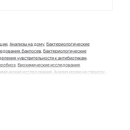
ации
,
Анализы на дому
,
Бактериологические
едования. Бакпосев
,
Бактериологические
деления чувствительности к антибиотикам
,
еробиоз
,
Биохимические исследования
,
имические исследования. Анализ крови на глюкозу
,
имические исследования. Белок
,
Биохимические
 исследования. Витамин А
,
Биохимические
 исследования. Витамины группы B
,
Биохимические
е исследования. Калий, натрий, хлор
,
Биохимические
исследования. Кальций ионизированный
,
н
,
Биохимические исследования. Липидограмма
,
иохимические исследования. Мочевина
,
лестерин
,
Биохимические исследования.