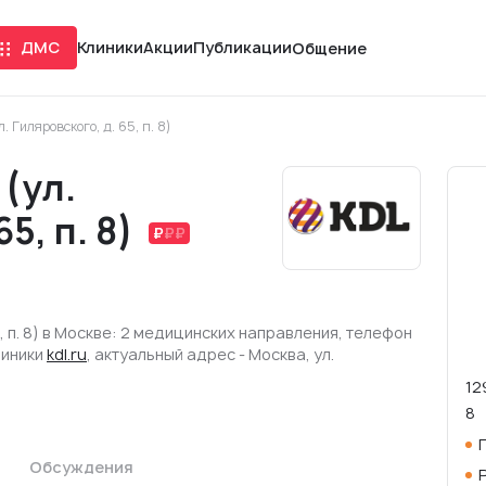
ДМС
Клиники
Акции
Публикации
Общение
. Гиляровского, д. 65, п. 8)
(ул.
5, п. 8)
5, п. 8) в Москве: 2 медицинских направления, телефон
линики
kdl.ru
, актуальный адрес - Москва, ул.
12
8
Обсуждения