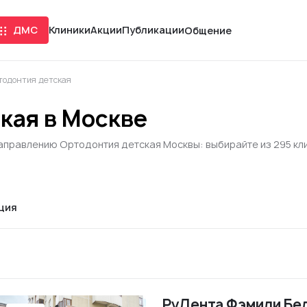
ДМС
Клиники
Акции
Публикации
Общение
тодонтия детская
кая в Москве
направлению Ортодонтия детская Москвы: выбирайте из 295 кл
ция
РуДента Фэмили Бе