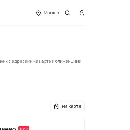
Москва
иник с адресами на карте и ближайшими
На карте
ляево