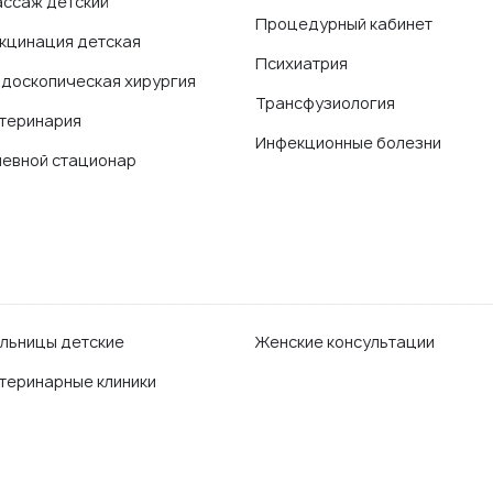
ссаж детский
Процедурный кабинет
кцинация детская
Психиатрия
доскопическая хирургия
Трансфузиология
теринария
Инфекционные болезни
евной стационар
льницы детские
Женские консультации
теринарные клиники