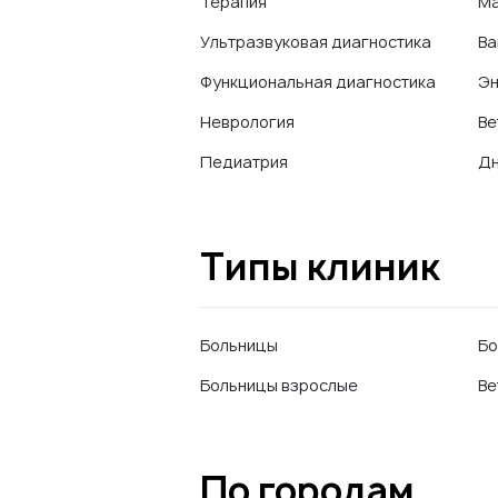
Терапия
Ма
Ультразвуковая диагностика
Ва
Функциональная диагностика
Эн
Неврология
Ве
Педиатрия
Дн
Типы клиник
Больницы
Бо
Больницы взрослые
Ве
По городам