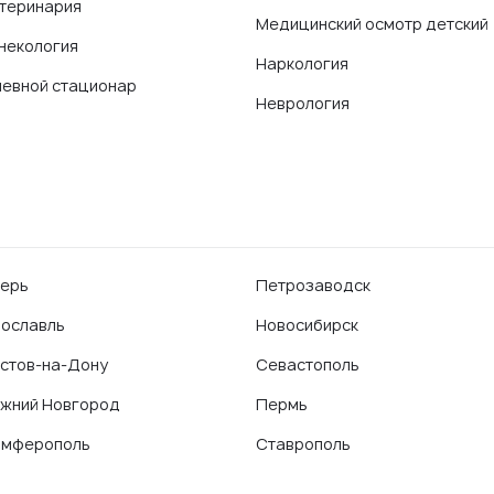
теринария
Медицинский осмотр детский
некология
Наркология
евной стационар
Неврология
ерь
Петрозаводск
ославль
Новосибирск
стов-на-Дону
Севастополь
жний Новгород
Пермь
имферополь
Ставрополь