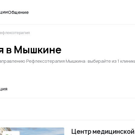
ции
Общение
ефлексотерапия
я в Мышкине
направлению Рефлексотерапия Мышкина: выбирайте из 1 клиник
ция
Центр медицинской