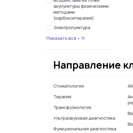
Воздействие на точки
акупунктуры физическими
методами
(карбокситерапия)
Электропунктура
Показать все • 11
Направление к
Стоматология
Аб
Терапия
Ан
ре
Трансфузиология
Ва
Ультразвуковая диагностика
Ва
Функциональная диагностика