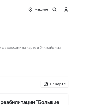
Мышкин
и с адресами на карте и ближайшими
На карте
 реабилитации "Большие