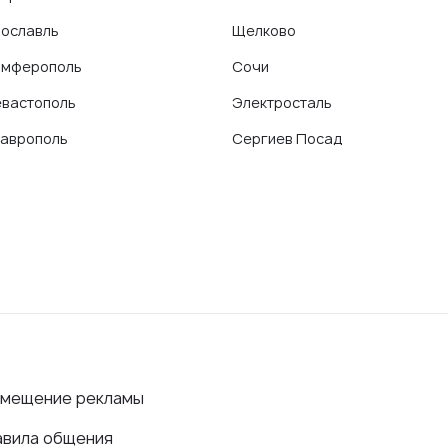
ославль
Щелково
имферополь
Сочи
вастополь
Электросталь
аврополь
Сергиев Посад
змещение рекламы
авила общения