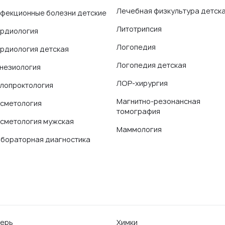
Лечебная физкультура детск
фекционные болезни детские
Литотрипсия
рдиология
Логопедия
рдиология детская
Логопедия детская
незиология
ЛОР-хирургия
лопроктология
Магнитно-резонансная
сметология
томография
сметология мужская
Маммология
бораторная диагностика
ерь
Химки