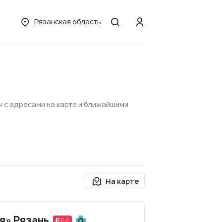
Рязанская область
к с адресами на карте и ближайшими
На карте
я» Рязань