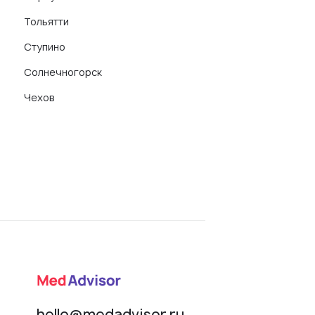
Тольятти
Ступино
Солнечногорск
Чехов
hello@medadvisor.ru