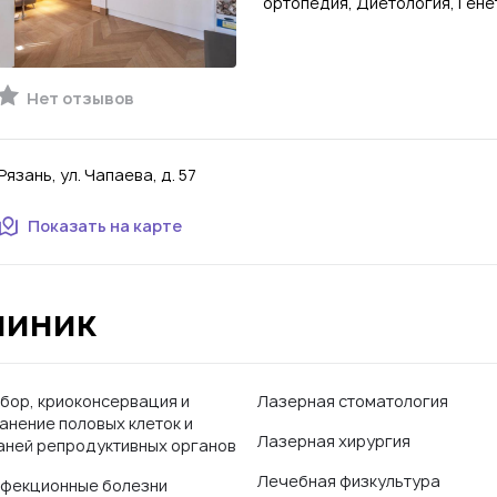
ортопедия, Диетология, Гене
Нет отзывов
Рязань, ул. Чапаева, д. 57
Показать на карте
линик
бор, криоконсервация и
Лазерная стоматология
анение половых клеток и
Лазерная хирургия
аней репродуктивных органов
Лечебная физкультура
фекционные болезни