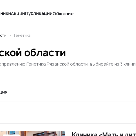
иники
Акции
Публикации
Общение
асти
Генетика
ской области
аправлению Генетика Рязанской области: выбирайте из 3 клини
ция
Клиника «Мать и дит