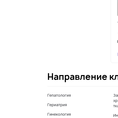
Направление к
Гепатология
За
хр
Гериатрия
тк
Гинекология
Ин