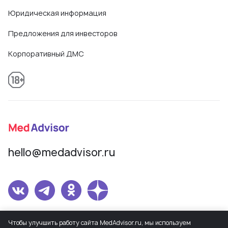
Юридическая информация
Предложения для инвесторов
Корпоративный ДМС
hello@medadvisor.ru
Сетевое издание MedAdvisor. Учредитель: Общество с ограниченной
Чтобы улучшить работу сайта MedAdvisor.ru, мы используем
ответственностью «МедЭдвайз». Регистрационный номер СМИ Эл