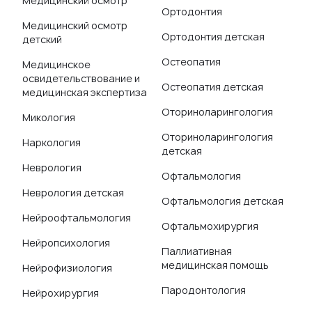
Медицинский осмотр
Ортодонтия
Медицинский осмотр
Ортодонтия детская
детский
Остеопатия
Медицинское
освидетельствование и
Остеопатия детская
медицинская экспертиза
Оториноларингология
Микология
Оториноларингология
Наркология
детская
Неврология
Офтальмология
Неврология детская
Офтальмология детская
Нейроофтальмология
Офтальмохирургия
Нейропсихология
Паллиативная
медицинская помощь
Нейрофизиология
Пародонтология
Нейрохирургия