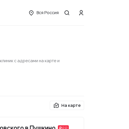
Вся Россия
клиник с адресами на карте и
На карте
овского в Пушкино