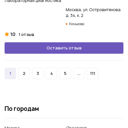
Лабораторная диагностика
Москва, ул. Островитянова
д. 34, к. 2
Коньково
10
1 отзыв
Оставить отзыв
1
2
3
4
5
...
111
По городам
Москва
Ярославль