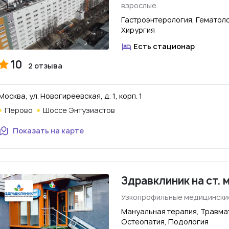
взрослые
Гастроэнтерология, Гематоло
Хирургия
Есть стационар
10
2 отзыва
Москва, ул. Новогиреевская, д. 1, корп. 1
Перово
Шоссе Энтузиастов
Показать на карте
Здравклиник на ст. 
Узкопрофильные медицински
Мануальная терапия, Травмат
Остеопатия, Подология