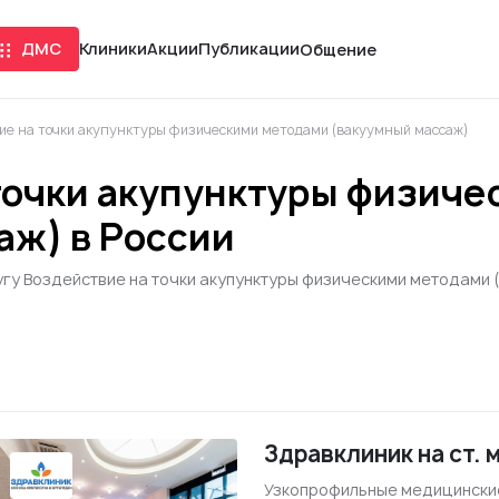
ДМС
Клиники
Акции
Публикации
Общение
ие на точки акупунктуры физическими методами (вакуумный массаж)
точки акупунктуры физич
аж) в России
угу Воздействие на точки акупунктуры физическими методами 
Здравклиник на ст. 
Узкопрофильные медицински