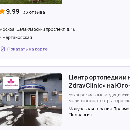
9.99
33 отзыва
Москва, Балаклавский проспект, д. 16
Чертановская
Показать на карте
Центр ортопедии и 
ZdravClinic» на Юг
Узкопрофильные медицинские
медицинские центры взросл
Мануальная терапия, Травмат
Подология