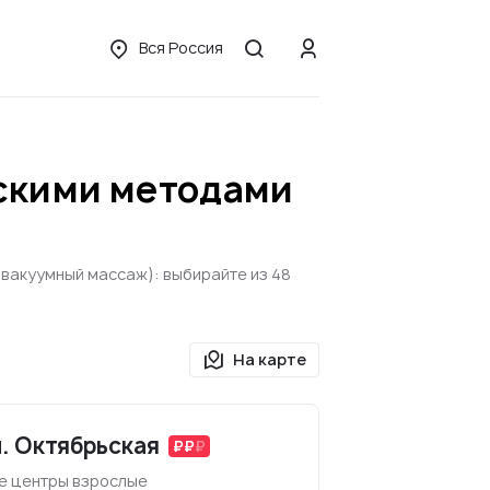
Вся Россия
ескими методами
(вакуумный массаж): выбирайте из 48
На карте
м. Октябрьская
е центры взрослые