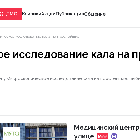
ДМС
Клиники
Акции
Публикации
Общение
ическое исследование кала на простейшие
е исследование кала на п
угу Микроскопическое исследование кала на простейшие: выбир
Медицинский центр 
улице