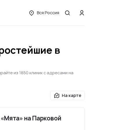
Вся Россия
ростейшие в
айте из 1850 клиник с адресами на
На карте
«Мята» на Парковой