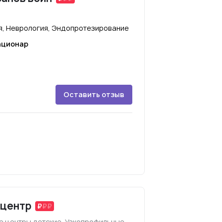
ия, Неврология, Эндопротезирование
ационар
Оставить отзыв
оцентр
 центры детские, Узкопрофильные