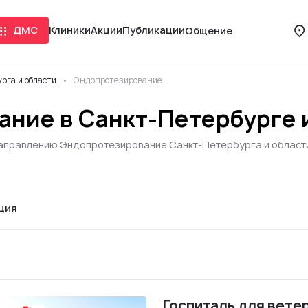
ДМС
Клиники
Акции
Публикации
Общение
рга и области
Эндопротезирование
ние в Санкт-Петербурге 
направлению Эндопротезирование Санкт-Петербурга и области:
ция
Госпиталь для вете