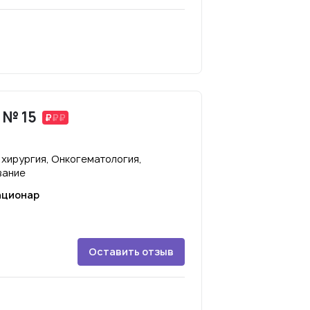
 № 15
 хирургия, Онкогематология,
вание
ационар
Оставить отзыв