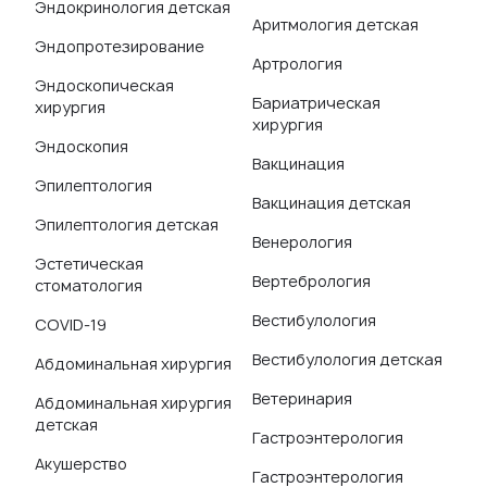
Эндокринология детская
Аритмология детская
Эндопротезирование
Артрология
Эндоскопическая
Бариатрическая
хирургия
хирургия
Эндоскопия
Вакцинация
Эпилептология
Вакцинация детская
Эпилептология детская
Венерология
Эстетическая
Вертебрология
стоматология
Вестибулология
COVID-19
Вестибулология детская
Абдоминальная хирургия
Ветеринария
Абдоминальная хирургия
детская
Гастроэнтерология
Акушерство
Гастроэнтерология