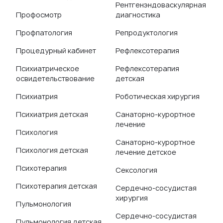
Рентгенэндоваскулярная
Профосмотр
диагностика
Профпатология
Репродуктология
Процедурный кабинет
Рефлексотерапия
Психиатрическое
Рефлексотерапия
освидетельствование
детская
Психиатрия
Роботическая хирургия
Психиатрия детская
Санаторно-курортное
лечение
Психология
Санаторно-курортное
Психология детская
лечение детское
Психотерапия
Сексология
Психотерапия детская
Сердечно-сосудистая
хирургия
Пульмонология
Сердечно-сосудистая
Пульмонология детская