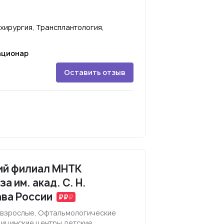
хирургия, Трансплантология,
ационар
Оставить отзыв
ий филиал МНТК
а им. акад. С. Н.
ва России
 взрослые, Офтальмологические
дицинские центры детские,