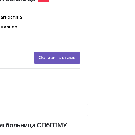
агностика
ационар
Оставить отзыв
ая больница СПбГПМУ