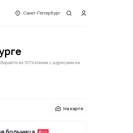
Санкт-Петербург
урге
ирайте из 1079 клиник с адресами на
На карте
ая больница