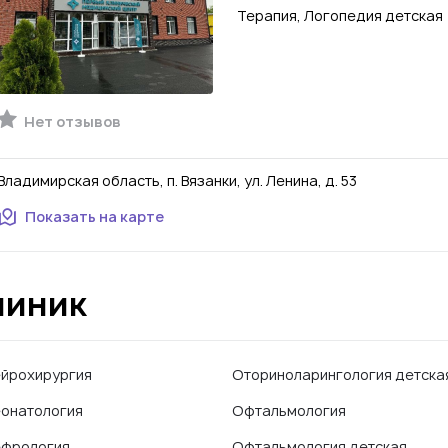
Терапия, Логопедия детская
Нет отзывов
Владимирская область, п. Вязанки, ул. Ленина, д. 53
Показать на карте
линик
йрохирургия
Оториноларингология детска
онатология
Офтальмология
фрология
Офтальмология детская