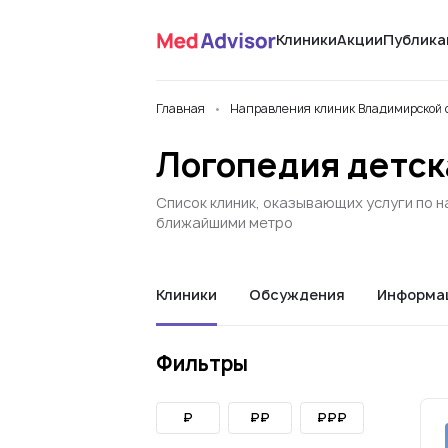
Клиники
Акции
Публика
Главная
Направления клиник Владимирской 
Логопедия детск
Список клиник, оказывающих услуги по н
ближайшими метро
Клиники
Обсуждения
Информа
Фильтры
₽
₽₽
₽₽₽