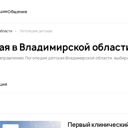
ции
Общение
области
Логопедия детская
ая в Владимирской област
аправлению Логопедия детская Владимирской области: выбирай
ция
Первый клинический