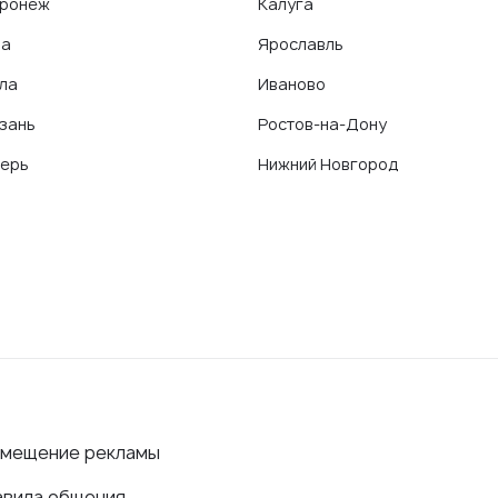
ронеж
Калуга
фа
Ярославль
ла
Иваново
зань
Ростов-на-Дону
ерь
Нижний Новгород
змещение рекламы
авила общения