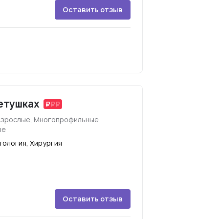
Оставить отзыв
етушках
взрослые, Многопрофильные
ые
тология, Хирургия
Оставить отзыв