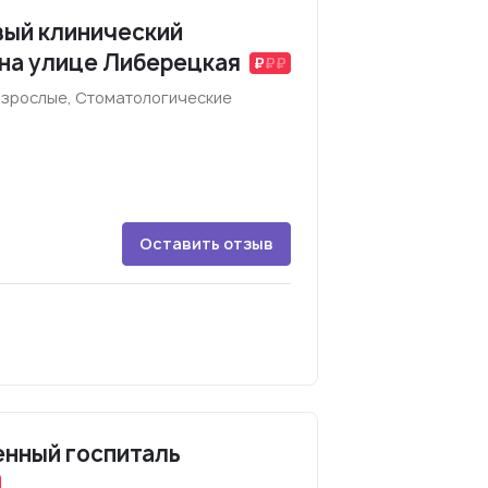
вый клинический
на улице Либерецкая
взрослые, Стоматологические
Оставить отзыв
енный госпиталь