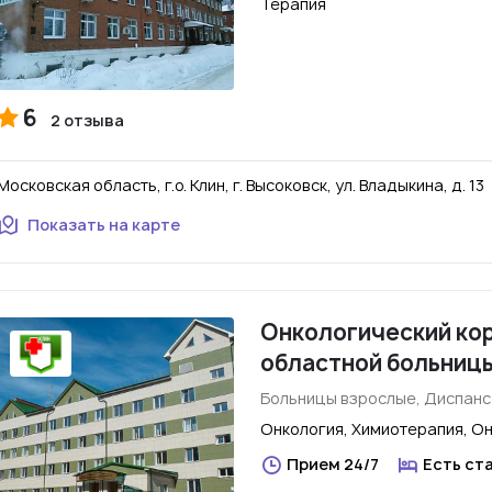
Терапия
6
2 отзыва
Московская область, г.о. Клин, г. Высоковск, ул. Владыкина, д. 13
Показать на карте
Онкологический ко
областной больниц
Больницы взрослые, Диспанс
Онкология, Химиотерапия, О
Прием 24/7
Есть ст