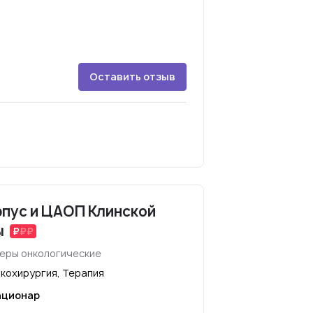
Оставить отзыв
рпус и ЦАОП Клинской
ы
еры онкологические
нкохирургия, Терапия
ационар