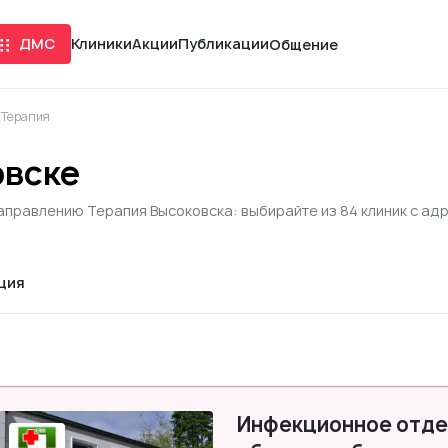
ДМС
Клиники
Акции
Публикации
Общение
Терапия
овске
направлению Терапия Высоковска: выбирайте из 84 клиник с ад
ция
Инфекционное отде