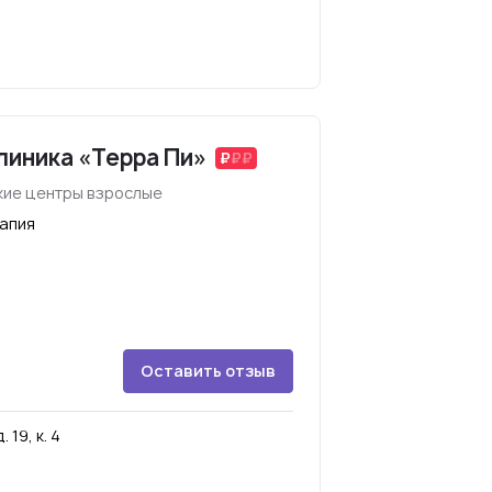
линика «Терра Пи»
ие центры взрослые
рапия
Оставить отзыв
19, к. 4