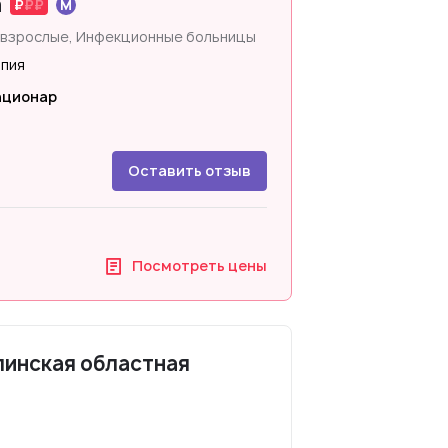
а
 взрослые, Инфекционные больницы
апия
ационар
Оставить отзыв
Посмотреть цены
линская областная