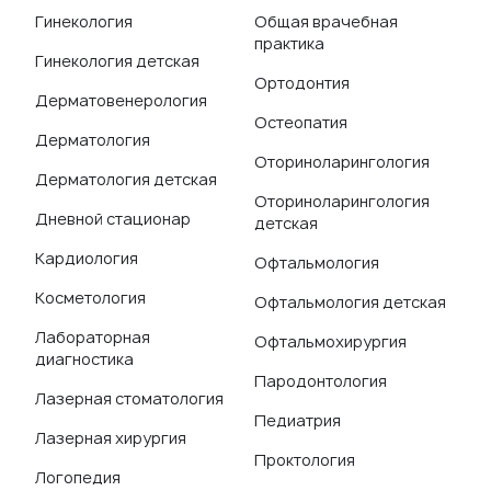
Гинекология
Общая врачебная
практика
Гинекология детская
Ортодонтия
Дерматовенерология
Остеопатия
Дерматология
Оториноларингология
Дерматология детская
Оториноларингология
Дневной стационар
детская
Кардиология
Офтальмология
Косметология
Офтальмология детская
Лабораторная
Офтальмохирургия
диагностика
Пародонтология
Лазерная стоматология
Педиатрия
Лазерная хирургия
Проктология
Логопедия