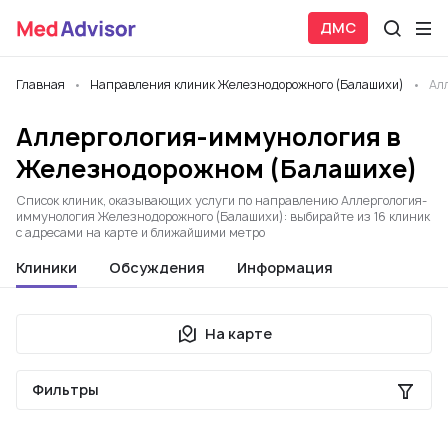
ДМС
Главная
Направления клиник Железнодорожного (Балашихи)
Ал
Аллергология-иммунология в
Железнодорожном (Балашихе)
Список клиник, оказывающих услуги по направлению Аллергология-
иммунология Железнодорожного (Балашихи): выбирайте из 16 клиник
с адресами на карте и ближайшими метро
Клиники
Обсуждения
Информация
На карте
Фильтры