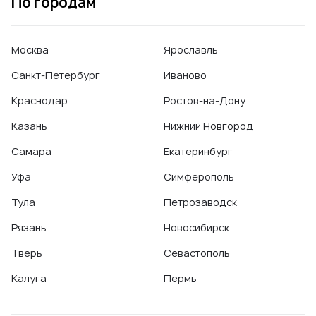
По городам
выводы, стоит ли обращаться к таким "врачам".
Ссылка на первоисточник
Москва
Ярославль
ВКонтакте, 2021
Санкт-Петербург
Иваново
Краснодар
Ростов-на-Дону
Казань
Нижний Новгород
Самара
Екатеринбург
Уфа
Симферополь
Тула
Петрозаводск
Рязань
Новосибирск
Тверь
Севастополь
Калуга
Пермь