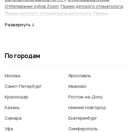
Отбеливание зубов Zoom
,
Прием детского стоматолога
,
Прием детского стоматолога-ортодонта
,
Прием
детского стоматолога-терапевта
,
Прием стоматолога
,
Развернуть ↓
Прием стоматолога-ортодонта
,
Прием стоматолога-
терапевта
,
Прицельный снимок зуба
,
Прицельный снимок
зуба детский
,
Протезирование зубов
,
Профессиональная
гигиена полости рта
,
Реставрация зубов
,
Удаление зуба
По городам
(простое)
,
Удаление зуба (сложное)
,
Удаление
молочного зуба
Москва
Ярославль
Санкт-Петербург
Иваново
Краснодар
Ростов-на-Дону
Казань
Нижний Новгород
Самара
Екатеринбург
Уфа
Симферополь