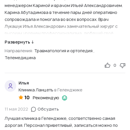
менеджером Кариной и врачом Ильей Александровичем.
Карина Абутадимова в течение пары дней оперативно
сопровождала и помогала во всех вопросах. Врач
Лукашук Илья Александрович замечательный хирург с
высоким уровнем профессионализма, любящий своё
дело!
Развернуть ↓
Очень приятно видеть такой высокий уровень
Направления:
Травматология и ортопедия
,
предоставления услуг! Рекомендую однозначно эту
Телемедицина
клинику!
0
Ссылка на первоисточник
Яндекс, 2022
Илья
Клиника Ланцетъ
в Геленджике
10
Рекомендую
11 мая 2022
Обсудить
Лучшая клиника в Геленджике, соответственно самая
дорогая. Персонал приветливый, записаться можно по