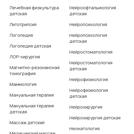
Лечебная физкультура
Нейроофтальмология
детская
детская
Литотрипсия
Нейропсихология
Логопедия
Нейропсихология
детская
Логопедия детская
Нейростоматология
ЛОР-хирургия
Нейростоматология
Магнитно-резонансная
детская
томография
Нейрофизиология
Маммология
Нейрофизиология
Мануальная терапия
детская
Мануальная терапия
Нейрохирургия
детская
Нейрохирургия детская
Массаж детский
Неонатология
Медицинский массаж