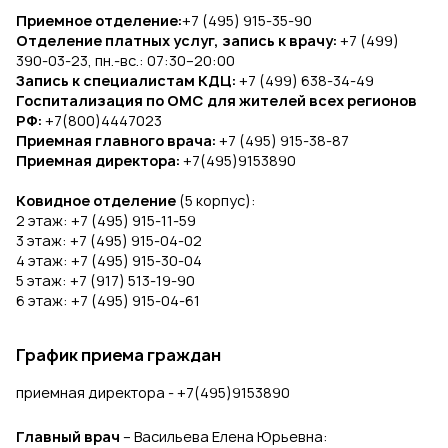
Приемное отделение:
+7 (495) 915-35-90
Электрокардиография (ЭКГ) на дому
Отделение платных услуг, запись к врачу:
+7 (499)
390-03-23, пн.-вс.: 07:30–20:00
Запись к специалистам КДЦ:
+7 (499) 638-34-49
Госпитализация по ОМС для жителей всех регионов
РФ:
+7(800)4447023
Приемная главного врача:
+7 (495) 915-38-87
Приемная директора:
+7(495)9153890
Ковидное отделение
(5 корпус):
2 этаж: +7 (495) 915-11-59
3 этаж: +7 (495) 915-04-02
4 этаж: +7 (495) 915-30-04
5 этаж: +7 (917) 513-19-90
6 этаж: +7 (495) 915-04-61
График приема граждан
приемная директора - +7(495)9153890
Главный врач
– Васильева Елена Юрьевна: