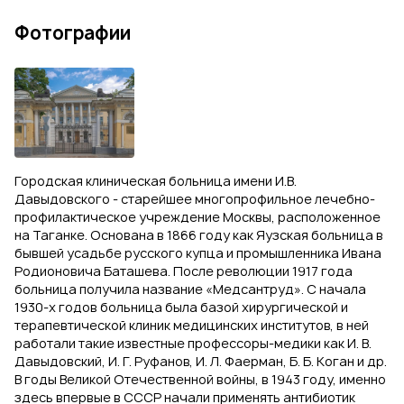
Фотографии
Городская клиническая больница имени И.В.
Давыдовского - старейшее многопрофильное лечебно-
профилактическое учреждение Москвы, расположенное
на Таганке. Основана в 1866 году как Яузская больница в
бывшей усадьбе русского купца и промышленника Ивана
Родионовича Баташева. После революции 1917 года
больница получила название «Медсантруд». С начала
1930-х годов больница была базой хирургической и
терапевтической клиник медицинских институтов, в ней
работали такие известные профессоры-медики как И. В.
Давыдовский, И. Г. Руфанов, И. Л. Фаерман, Б. Б. Коган и др.
В годы Великой Отечественной войны, в 1943 году, именно
здесь впервые в СССР начали применять антибиотик