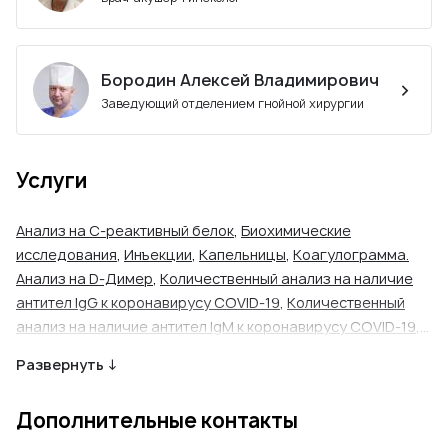
Бородин Алексей Владимирович
Заведующий отделением гнойной хирургии
Услуги
Анализ на C-реактивный белок
,
Биохимические
исследования
,
Инъекции
,
Капельницы
,
Коагулограмма.
Анализ на D-Димер
,
Количественный анализ на наличие
антител IgG к коронавирусу COVID-19
,
Количественный
анализ на наличие антител IgM к коронавирусу COVID-19
,
Общеклинические исследования
,
Общий анализ крови
,
Развернуть ↓
Общий анализ мочи
,
Переливание крови и ее
компонентов
,
Плазмаферез (лечебный)
,
Реабилитация
Дополнительные контакты
после COVID-19
,
Реабилитация после инсульта
,
Тест на
COVID-19
,
Электрокардиография (ЭКГ)
,