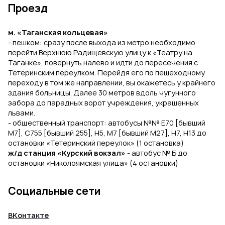
Проезд
м. «Таганская кольцевая»
- пешком: сразу после выхода из метро необходимо
перейти Верхнюю Радищевскую улицу к «Театру на
Таганке», повернуть налево и идти до пересечения с
Тетеринским переулком. Перейдя его по пешеходному
переходу в том же направлении, вы окажетесь у крайнего
здания больницы. Далее 30 метров вдоль чугунного
забора до парадных ворот учреждения, украшенных
львами.
- общественный транспорт: автобусы №№ Е70 [бывший
М7], С755 [бывший 255], Н5, М7 [бывший М27], Н7, Н13 до
остановки «Тетеринский переулок» (1 остановка)
ж/д станция «Курский вокзал»
- автобус № Б до
остановки «Николоямская улица» (4 остановки)
Социальные сети
ВКонтакте