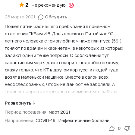
2
Не рекомендую
26 марта 2021
Обсудить
Пошёл пятый час нашего пребывания в приёмном
отделении ГКБ им И.В. Давыдовского. Пятый час 92-
летнего человека с гемоглобином ниже плинтуса (59!)
гоняют по врачам и кабинетам, в некоторых из которых
задают одни и те же вопросы. О соблюдении тут
карантинным мер я даже говорить подробно не хочу,
скажу только, что КТ в другом корпусе, и людей туда
возят в маленькой машинке. Вместе в салон всех
необследованных, чтобы не дай бог не заболели. А
терапевт через четыре часа вспомнила, что забыла
назначить папе анализы. И все началось по новой.
Развернуть ↓
Я знаю, что это хорошая больница, но в приёмном
Период посещения:
март 2021
творится абсолютный кошмар, стыд и боль.. ну как так
можно, а?
Направления:
COVID-19
,
Инфекционные болезни
0
Ссылка на первоисточник