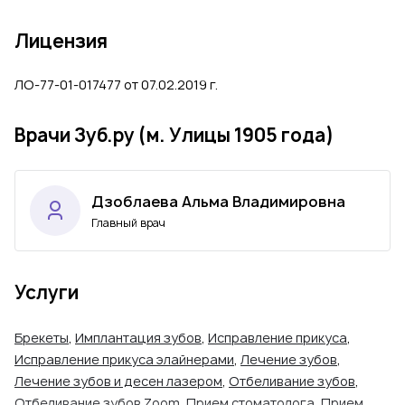
Лицензия
ЛО-77-01-017477 от 07.02.2019 г.
Врачи Зуб.ру (м. Улицы 1905 года)
Дзоблаева Альма Владимировна
Главный врач
Услуги
Брекеты
,
Имплантация зубов
,
Исправление прикуса
,
Исправление прикуса элайнерами
,
Лечение зубов
,
Лечение зубов и десен лазером
,
Отбеливание зубов
,
Отбеливание зубов Zoom
,
Прием стоматолога
,
Прием