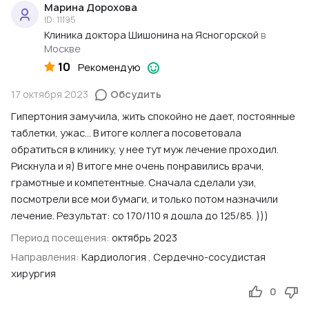
Марина Дорохова
ID: 11195
Клиника доктора Шишонина на Ясногорской
в
Москве
10
Рекомендую
17 октября 2023
Обсудить
Гипертония замучила, жить спокойно не дает, постоянные
таблетки, ужас… В итоге коллега посоветовала
обратиться в клинику, у нее тут муж лечение проходил.
Рискнула и я) В итоге мне очень понравились врачи,
грамотные и компетентные. Сначала сделали узи,
посмотрели все мои бумаги, и только потом назначили
лечение. Результат: со 170/110 я дошла до 125/85. )))
Период посещения:
октябрь 2023
Направления:
Кардиология
,
Сердечно-сосудистая
хирургия
0