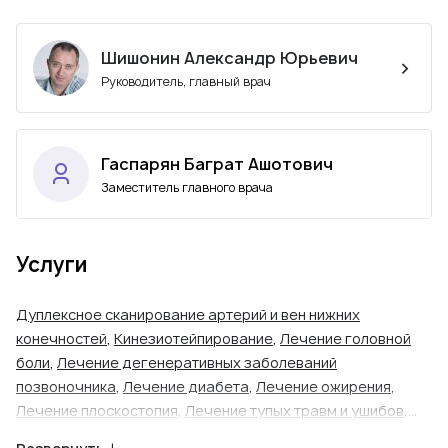
Шишонин Александр Юрьевич
Руководитель, главный врач
Гаспарян Баграт Ашотович
Заместитель главного врача
Услуги
Дуплексное сканирование артерий и вен нижних
конечностей
,
Кинезиотейпирование
,
Лечение головной
боли
,
Лечение дегенеративных заболеваний
позвоночника
,
Лечение диабета
,
Лечение ожирения
,
Лечение плоскостопия
,
Лечение тупых травм и ушибов
,
Мануальная терапия при заболеваниях позвоночника
,