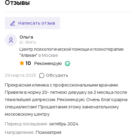
Прием нейропсихолога
,
Прием нейрофизиолога
,
Прием
Отзывы
психиатра
,
Прием психолога
,
Прием психотерапевта
,
Прием рефлексотерапевта
,
Прием сексолога
,
Прием
физиотерапевта
,
Электросон
,
Электрофорез
,
Написать отзыв
Электроэнцефалография (ЭЭГ)
Ольга
ID: 38974
Центр психологической помощи и психотерапии
"Алвиан"
в Москве
10
Рекомендую
29 марта 2025
Обсудить
Прекрасная клиника с профессиональными врачами.
Привели в норму 20- летнюю девушку за 2 месяца после
тяжелкйшей депрессии. Рекомендую. Очень благодарна
специалистам! Процветания этому замечательному
московскому центру
Период посещения:
октябрь 2024
Направления:
Психиатрия