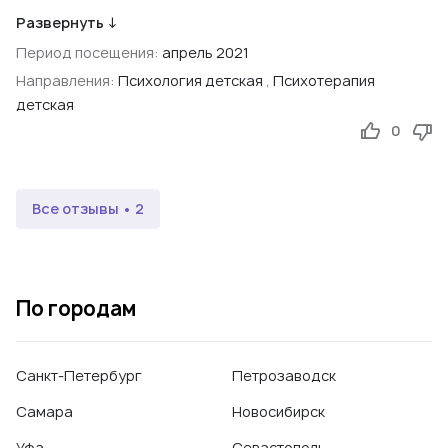
дела, внимательная, добрая, чуткая. Сейчас у нас
Развернуть ↓
общение проходит как в дистанционном формате, так и
Период посещения:
апрель 2021
лично, во всем есть свои плюсы. Но самое главное - что
Направления:
Психология детская
,
Психотерапия
есть сдвиги, хотя нам всем сейчас очень непросто.
детская
0
Ссылка на первоисточник
Яндекс, 2021
Все отзывы • 2
По городам
Санкт-Петербург
Петрозаводск
Самара
Новосибирск
Уфа
Севастополь