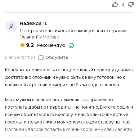
0
Надежда П.
Центр психологической помощи и психотерапии
"Алвиан"
в Москве
9.2
Рекомендую
5 апреля 2021
Обсудить
Конечно, я понимала, что подростковый период у девочек
достаточно сложный и нужно быть к нему готовой, но к
излишней агрессии дочери я не была подготовлена.
Мы с мужем в полном недоумении, как правильно
поступать дабы не навредить - не понятно. В итоге решили
все же обратиться к психологу. У нас были и совместные
приемы, и только лично моя консультация с глазу на глаз.
В Алвиан удалось попасть к очень хорошему специалисту
- Сальниковой Ирине Анатольевне, она профи своего