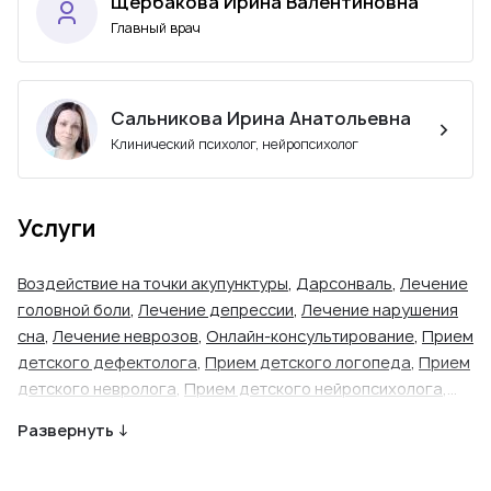
Щербакова Ирина Валентиновна
Главный врач
Сальникова Ирина Анатольевна
Клинический психолог, нейропсихолог
Услуги
Воздействие на точки акупунктуры
,
Дарсонваль
,
Лечение
головной боли
,
Лечение депрессии
,
Лечение нарушения
сна
,
Лечение неврозов
,
Онлайн-консультирование
,
Прием
детского дефектолога
,
Прием детского логопеда
,
Прием
детского невролога
,
Прием детского нейропсихолога
,
Прием детского нейрофизиолога
,
Прием детского
Развернуть ↓
психиатра
,
Прием детского психолога
,
Прием детского
психотерапевта
,
Прием логопеда
,
Прием невролога
,