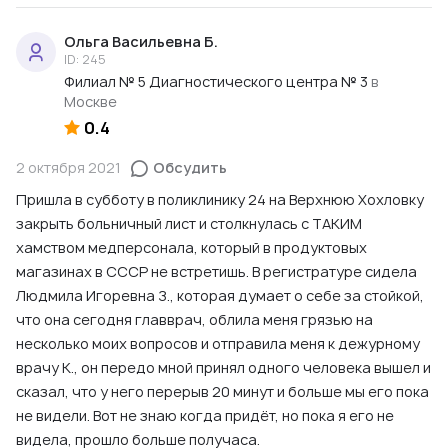
Ольга Васильевна Б.
ID: 245
Филиал № 5 Диагностического центра № 3
в
Москве
0.4
2 октября 2021
Обсудить
Пришла в субботу в поликлинику 24 на Верхнюю Хохловку
закрыть больничный лист и столкнулась с ТАКИМ
хамством медперсонала, который в продуктовых
магазинах в СССР не встретишь. В регистратуре сидела
Людмила Игоревна З., которая думает о себе за стойкой,
что она сегодня главврач, облила меня грязью на
несколько моих вопросов и отправила меня к дежурному
врачу К., он передо мной принял одного человека вышел и
сказал, что у него перерыв 20 минут и больше мы его пока
не видели. Вот не знаю когда придёт, но пока я его не
видела, прошло больше получаса.