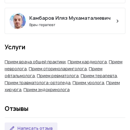
Камбаров Иляз Мухаматалиевич
Врач-терапевт
Услуги
Прием врача общей практики
,
Прием кардиолога
,
Прием
невролога
,
Прием оториноларинголога
,
Прием
офтальмолога
,
Прием ревматолога
,
Прием терапевта
,
Прием травматолога-ортопеда
,
Прием уролога
,
Прием
хирурга
,
Прием эндокринолога
Отзывы
Написать отзыв