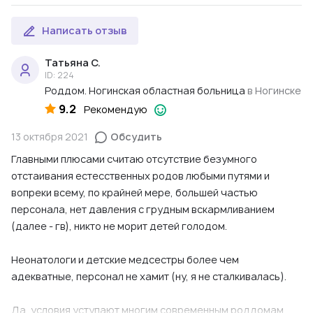
Написать отзыв
Татьяна С.
ID: 224
Роддом. Ногинская областная больница
в Ногинске
9.2
Рекомендую
13 октября 2021
Обсудить
Главными плюсами считаю отсутствие безумного
отстаивания естесственных родов любыми путями и
вопреки всему, по крайней мере, большей частью
персонала, нет давления с грудным вскармливанием
(далее - гв), никто не морит детей голодом.
Неонатологи и детские медсестры более чем
адекватные, персонал не хамит (ну, я не сталкивалась).
Да, условия уступают многим современным роддомам