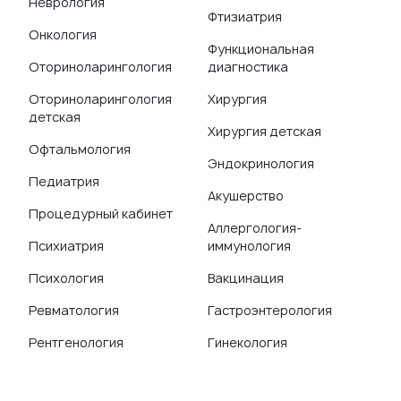
Неврология
Фтизиатрия
Онкология
Функциональная
Оториноларингология
диагностика
Оториноларингология
Хирургия
детская
Хирургия детская
Офтальмология
Эндокринология
Педиатрия
Акушерство
Процедурный кабинет
Аллергология-
Психиатрия
иммунология
Психология
Вакцинация
Ревматология
Гастроэнтерология
Рентгенология
Гинекология