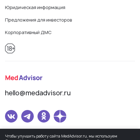
Юридическая информация
Предложения для инвесторов
Корпоративный ДМС
hello@medadvisor.ru
Сетевое издание MedAdvisor. Учредитель: Общество с ограниченной
Чтобы улучшить работу сайта MedAdvisor.ru, мы используем
ответственностью «МедЭдвайз». Регистрационный номер СМИ Эл