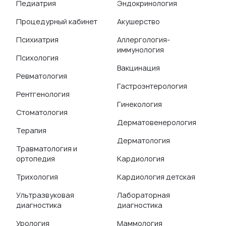
Педиатрия
Эндокринология
Процедурный кабинет
Акушерство
Психиатрия
Аллергология-
иммунология
Психология
Вакцинация
Ревматология
Гастроэнтерология
Рентгенология
Гинекология
Стоматология
Дерматовенерология
Терапия
Дерматология
Травматология и
ортопедия
Кардиология
Трихология
Кардиология детская
Ультразвуковая
Лабораторная
диагностика
диагностика
Урология
Маммология