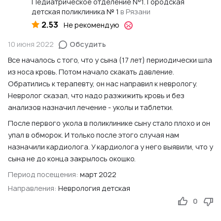
Педиатрическое отделение N°1. Городская
детская поликлиника № 1
в Рязани
2.53
Не рекомендую
10 июня 2022
Обсудить
Все началось с того, что у сына (17 лет) периодически шла
из носа кровь. Потом начало скакать давление.
Обратились к терапевту, он нас направил к неврологу.
Невролог сказал, что надо разжижить кровь и без
анализов назначил лечение - уколы и таблетки.
После первого укола в поликлинике сыну стало плохо и он
упал в обморок. И только после этого случая нам
назначили кардиолога. У кардиолога у него выявили, что у
сына не до конца закрылось окошко.
Период посещения:
март 2022
Направления:
Неврология детская
0