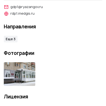
gdp1@ryazangov.ru
rdp1.medgis.ru
Направления
Еще 3
Фотографии
Лицензия