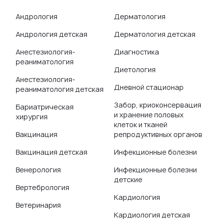
Андрология
Дерматология
Андрология детская
Дерматология детская
Анестезиология-
Диагностика
реаниматология
Диетология
Анестезиология-
Дневной стационар
реаниматология детская
Забор, криоконсервация
Бариатрическая
и хранение половых
хирургия
клеток и тканей
Вакцинация
репродуктивных органов
Вакцинация детская
Инфекционные болезни
Венерология
Инфекционные болезни
детские
Вертебрология
Кардиология
Ветеринария
Кардиология детская