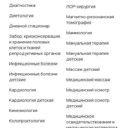
Диагностика
ЛОР-хирургия
Диетология
Магнитно-резонансная
томография
Дневной стационар
Маммология
Забор, криоконсервация
и хранение половых
Мануальная терапия
клеток и тканей
репродуктивных органов
Мануальная терапия
детская
Инфекционные болезни
Массаж детский
Инфекционные болезни
детские
Медицинский массаж
Кардиология
Медицинский осмотр
Кардиология детская
Медицинский осмотр
детский
Кинезиология
Медицинское
Колопроктология
освидетельствование и
медицинская экспертиза