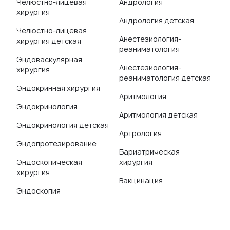
Челюстно-лицевая
Андрология
хирургия
Андрология детская
Челюстно-лицевая
Анестезиология-
хирургия детская
реаниматология
Эндоваскулярная
Анестезиология-
хирургия
реаниматология детская
Эндокринная хирургия
Аритмология
Эндокринология
Аритмология детская
Эндокринология детская
Артрология
Эндопротезирование
Бариатрическая
Эндоскопическая
хирургия
хирургия
Вакцинация
Эндоскопия