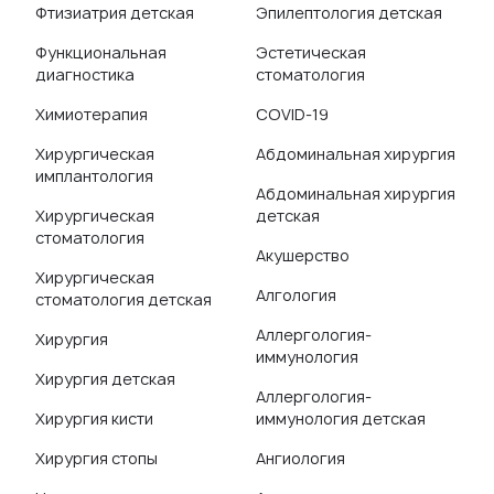
Фтизиатрия детская
Эпилептология детская
Функциональная
Эстетическая
диагностика
стоматология
Химиотерапия
COVID-19
Хирургическая
Абдоминальная хирургия
имплантология
Абдоминальная хирургия
Хирургическая
детская
стоматология
Акушерство
Хирургическая
Алгология
стоматология детская
Аллергология-
Хирургия
иммунология
Хирургия детская
Аллергология-
Хирургия кисти
иммунология детская
Хирургия стопы
Ангиология