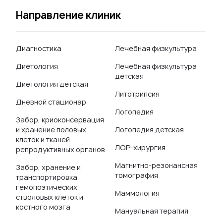
Направление клиник
Диагностика
Лечебная физкультура
Диетология
Лечебная физкультура
детская
Диетология детская
Литотрипсия
Дневной стационар
Логопедия
Забор, криоконсервация
и хранение половых
Логопедия детская
клеток и тканей
ЛОР-хирургия
репродуктивных органов
Магнитно-резонансная
Забор, хранение и
томография
транспортировка
гемопоэтических
Маммология
стволовых клеток и
костного мозга
Мануальная терапия