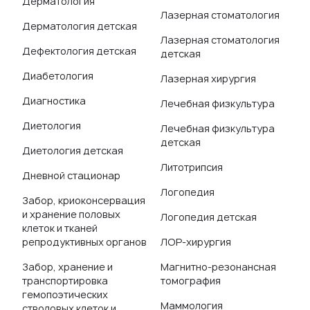
Дерматология
Лазерная стоматология
Дерматология детская
Лазерная стоматология
Дефектология детская
детская
Диабетология
Лазерная хирургия
Диагностика
Лечебная физкультура
Диетология
Лечебная физкультура
детская
Диетология детская
Литотрипсия
Дневной стационар
Логопедия
Забор, криоконсервация
и хранение половых
Логопедия детская
клеток и тканей
репродуктивных органов
ЛОР-хирургия
Забор, хранение и
Магнитно-резонансная
транспортировка
томография
гемопоэтических
Маммология
стволовых клеток и