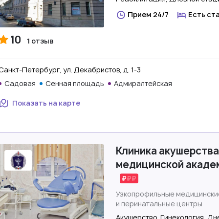
Прием 24/7
Есть ст
10
1 отзыв
Санкт-Петербург, ул. Декабристов, д. 1-3
Садовая
Сенная площадь
Адмиралтейская
Показать на карте
Клиника акушерства
медицинской академ
Узкопрофильные медицински
и перинатальные центры
Акушерство, Гинекология, Д