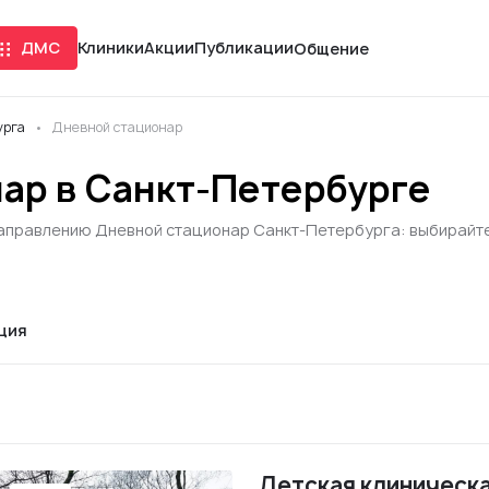
ДМС
Клиники
Акции
Публикации
Общение
урга
Дневной стационар
ар в Санкт-Петербурге
направлению Дневной стационар Санкт-Петербурга: выбирайте и
ция
Детская клиническ