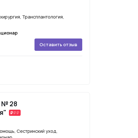
хирургия, Трансплантология,
ационар
Оставить отзыв
 № 28
я"
омощь, Сестринский уход,
ионар