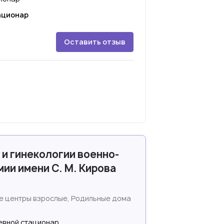
ационар
Оставить отзыв
 и гинекологии военно-
ии имени С. М. Кирова
е центры взрослые, Родильные дома
невной стационар