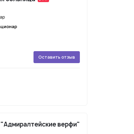
нар
ационар
Оставить отзыв
 "Адмиралтейские верфи"